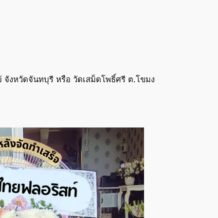
งหวัดจันทบุรี หรือ วัดเสม็ดโพธิ์ศรี ต.โขมง