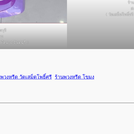
ร้า
ส
〈 วัดเสม็ดโพธิ์ศร
บุรี
ลม
าใหม่ จ.จันทบุรี 〉
นพวงหรีด วัดเสม็ดโพธิ์ศรี
ร้านพวงหรีด โขมง