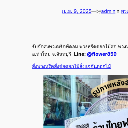
เม.ย. 9, 2025
—
admin
in
พวง
by
รับจัดส่งพวงหรีดพัดลม พวงหรีดดอกไม้สด พวงหรี
อ.ท่าใหม่ จ.จันทบุรี
Line:
@flower859
สั่งพวงหรีด
สั่งช่อดอกไม้
สั่งแจกันดอกไม้