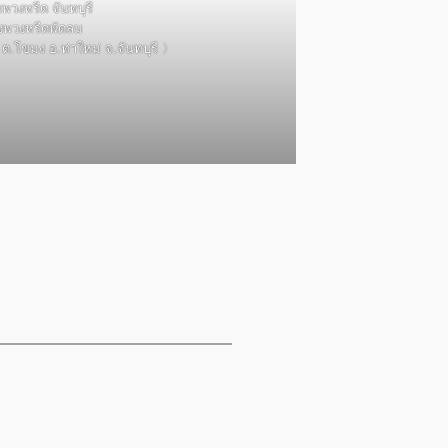
นพวงหรีด จันทบุรี
่งพวงหรีดพัดลม
ี ต.โขมง อ.ท่าใหม่ จ.จันทบุรี 〉